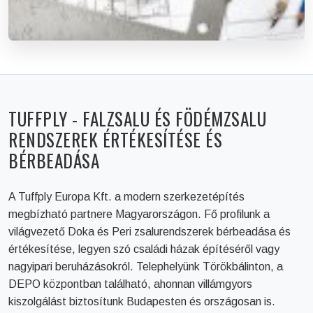
TUFFPLY - FALZSALU ÉS FÖDÉMZSALU
RENDSZEREK ÉRTÉKESÍTÉSE ÉS
ZSALUTECHNIKAI INFÓK
BÉRBEADÁSA
Katalógusok és födémzsalu technikai segédletek
letöltése.
A Tuffply Europa Kft. a modern szerkezetépítés
megbízható partnere Magyarországon. Fő profilunk a
Megnyitás
világvezető Doka és Peri zsalurendszerek bérbeadása és
értékesítése, legyen szó családi házak építéséről vagy
nagyipari beruházásokról. Telephelyünk Törökbálinton, a
DEPO központban található, ahonnan villámgyors
kiszolgálást biztosítunk Budapesten és országosan is.