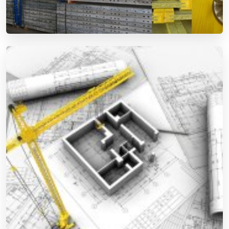
ZSALURENDSZER VÁLASZTÉK
Prémium Doka és Peri falzsalu és födémzsalu
raktárról.
Megnyitás