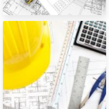
ÉRTÉKESÍTÉS ÉS BÉRLÉS
Zsaluzat bérbeadás, projektmenedzsment és
logisztikai támogatás.
Megnyitás